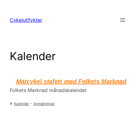
Hoppa
till
Cykelutflykter
innehåll
Kalender
Matcykel stafett med Folkets Marknad
Folkets Marknad månadskalender
»
·
Kalender
Anmälningar